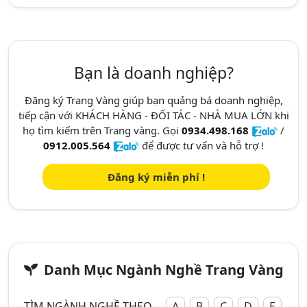
Bạn là doanh nghiệp?
Đăng ký Trang Vàng giúp bạn quảng bá doanh nghiệp,
tiếp cận với KHÁCH HÀNG - ĐỐI TÁC - NHÀ MUA LỚN khi
họ tìm kiếm trên Trang vàng. Gọi
0934.498.168
/
0912.005.564
để được tư vấn và hỗ trợ !
Đăng ký miễn phí !
Danh Mục Ngành Nghề Trang Vàng
TÌM NGÀNH NGHỀ THEO
A
B
C
D
E