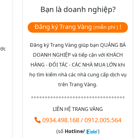
Bạn là doanh nghiệp?
Đăng ký Trang Vàng
!
(miễn phí )
Đăng ký Trang Vàng giúp bạn
QUẢNG BÁ
ước
DOANH NGHIỆP và tiếp cận với KHÁCH
HÀNG - ĐỐI TÁC - CÁC NHÀ MUA LỚN
khi
họ tìm kiếm nhà các nhà cung cấp dịch vụ
trên Trang Vàng.
**********************************
LIÊN HỆ TRANG VÀNG
0934.498.168
/
0912.005.564
(số
Hotline/
)