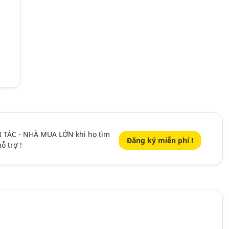
I TÁC - NHÀ MUA LỚN khi họ tìm
Đăng ký miễn phí !
ỗ trợ !