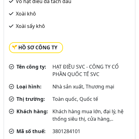
Vỏ hạt điều đã tách dầu
Xoài khô
Xoài sấy khô
HỒ SƠ CÔNG TY
Tên công ty:
HẠT ĐIỀU SVC - CÔNG TY CỔ
PHẦN QUỐC TẾ SVC
Loại hình:
Nhà sản xuất, Thương mại
Thị trường:
Toàn quốc, Quốc tế
Khách hàng:
Khách hàng mua lớn, đại lý, hệ
thống siêu thị, cửa hàng,..
Mã số thuế:
3801284101