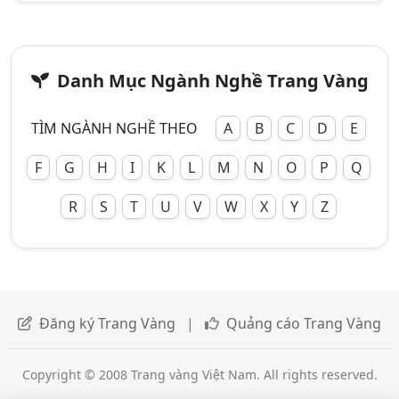
Danh Mục Ngành Nghề Trang Vàng
TÌM NGÀNH NGHỀ THEO
A
B
C
D
E
F
G
H
I
K
L
M
N
O
P
Q
R
S
T
U
V
W
X
Y
Z
Đăng ký Trang Vàng
|
Quảng cáo Trang Vàng
Copyright © 2008 Trang vàng Việt Nam. All rights reserved.