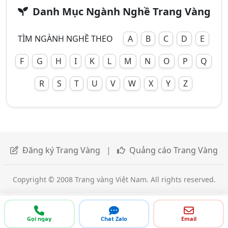
Danh Mục Ngành Nghề Trang Vàng
TÌM NGÀNH NGHỀ THEO
A
B
C
D
E
F
G
H
I
K
L
M
N
O
P
Q
R
S
T
U
V
W
X
Y
Z
Đăng ký Trang Vàng
|
Quảng cáo Trang Vàng
Copyright © 2008 Trang vàng Việt Nam. All rights reserved.
Gọi ngay
Chat Zalo
Email