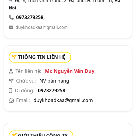
Đội 8, Thôn Vĩnh Trung, X. Đại áng, H. Thanh Trì,
Hà
Nội
0973279258
,
duykhoadkaa@gmail.com
THÔNG TIN LIÊN HỆ
Tên liên hệ:
Mr. Nguyễn Văn Duy
Chức vụ:
NV bán hàng
Di động:
0973279258
Email:
duykhoadkaa@gmail.com
GIỚI THIỆU CÔNG TY