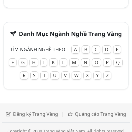
Danh Mục Ngành Nghề Trang Vàng
TÌM NGÀNH NGHỀ THEO
A
B
C
D
E
F
G
H
I
K
L
M
N
O
P
Q
R
S
T
U
V
W
X
Y
Z
Đăng ký Trang Vàng
|
Quảng cáo Trang Vàng
Copyright © 2008 Trang vàng Việt Nam. All rights reserved.