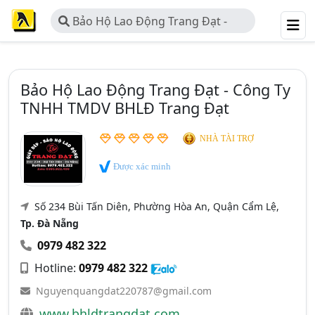
Bảo Hộ Lao Động Trang Đạt -
Công Ty TNHH TMDV BHLĐ Trang
Đạt
Bảo Hộ Lao Động Trang Đạt - Công Ty
TNHH TMDV BHLĐ Trang Đạt
NHÀ TÀI TRỢ
Được xác minh
Số 234 Bùi Tấn Diên, Phường Hòa An, Quận Cẩm Lệ,
Tp. Đà Nẵng
0979 482 322
Hotline:
0979 482 322
Nguyenquangdat220787@gmail.com
www.bhldtrangdat.com