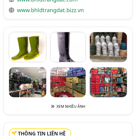
www.bhldtrangdat.bizz.vn
XEM NHIỀU ẢNH
THÔNG TIN LIÊN HỆ