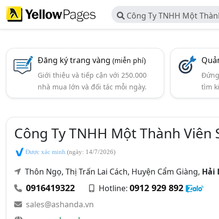
Công Ty TNHH Một Thành
Đăng ký trang vàng
Quản
(miễn phí)
Giới thiệu và tiếp cận với 250.000
Đứng 
nhà mua lớn và đối tác mỗi ngày.
tìm k
Công Ty TNHH Một Thành Viên 
Được xác minh
(ngày: 14/7/2026)
Thôn Ngọ, Thị Trấn Lai Cách, Huyện Cẩm Giàng,
Hải
0916419322
0912 929 892
Hotline:
sales@ashanda.vn