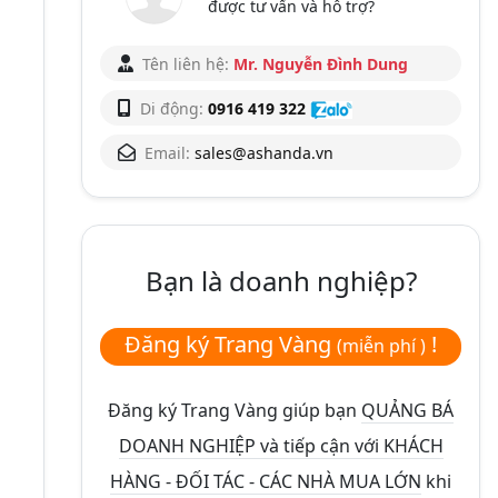
được tư vấn và hỗ trợ?
Tên liên hệ:
Mr. Nguyễn Đình Dung
Di động:
0916 419 322
Email:
sales@ashanda.vn
Bạn là doanh nghiệp?
Đăng ký Trang Vàng
!
(miễn phí )
Đăng ký Trang Vàng giúp bạn
QUẢNG BÁ
DOANH NGHIỆP và tiếp cận với KHÁCH
HÀNG - ĐỐI TÁC - CÁC NHÀ MUA LỚN
khi