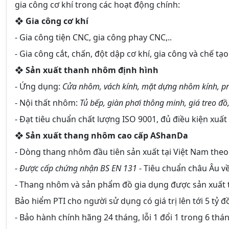
gia công cơ khí trong các hoạt động chính:
❖
Gia công cơ khí
- Gia công tiện CNC, gia công phay CNC,..
- Gia công cắt, chấn, đột dập cơ khí, gia công và chế tạo
❖
Sản xuất thanh nhôm định hình
- Ứng dụng:
Cửa nhôm, vách kính, mặt dựng nhôm kính, pr
- Nội thất nhôm:
Tủ bếp, giàn phơi thông minh, giá treo đồ,
- Đạt tiêu chuẩn chất lượng ISO 9001, đủ điều kiện xuất
❖
Sản xuất thang nhôm cao cấp AShanDa
- Dòng thang nhôm đầu tiên sản xuất tại Việt Nam the
-
Được cấp chứng nhận BS EN 131
- Tiêu chuẩn châu Âu v
- Thang nhôm và sản phẩm đồ gia dụng được sản xuấ
Bảo hiểm PTI cho người sử dụng có giá trị lên tới 5 tỷ đ
- Bảo hành chính hãng 24 tháng, lỗi 1 đổi 1 trong 6 thá