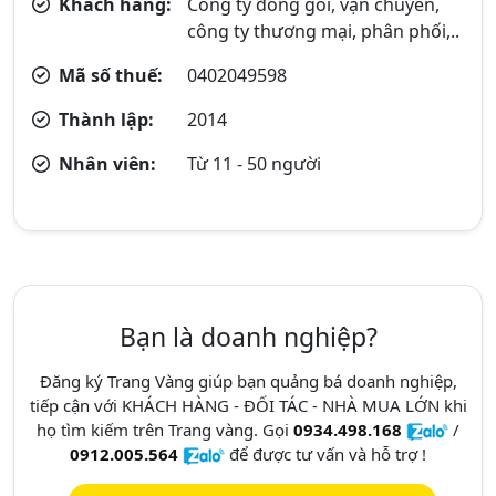
Khách hàng:
Công ty đóng gói, vận chuyển,
công ty thương mại, phân phối,..
Mã số thuế:
0402049598
Thành lập:
2014
Nhân viên:
Từ 11 - 50 người
Bạn là doanh nghiệp?
Đăng ký Trang Vàng giúp bạn quảng bá doanh nghiệp,
tiếp cận với KHÁCH HÀNG - ĐỐI TÁC - NHÀ MUA LỚN khi
họ tìm kiếm trên Trang vàng. Gọi
0934.498.168
/
0912.005.564
để được tư vấn và hỗ trợ !