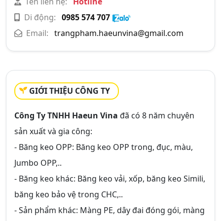
Tên liên hệ:
Hotline
Di động:
0985 574 707
Email:
trangpham.haeunvina@gmail.com
GIỚI THIỆU CÔNG TY
Công Ty TNHH Haeun Vina
đã có 8 năm chuyên
sản xuất và gia công:
- Băng keo OPP: Băng keo OPP trong, đục, màu,
Jumbo OPP,..
- Băng keo khác: Băng keo vải, xốp, băng keo Simili,
băng keo bảo vệ trong CHC,..
- Sản phẩm khác: Màng PE, dây đai đóng gói, màng