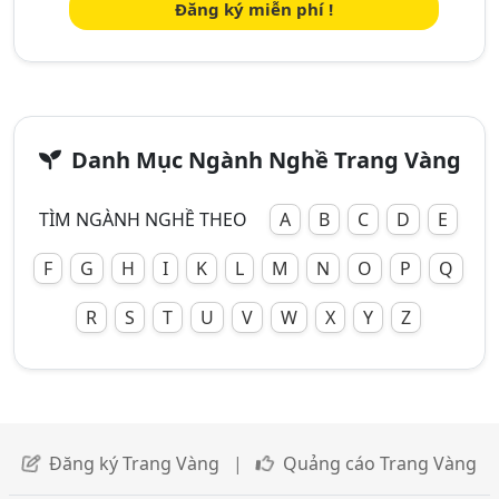
Đăng ký miễn phí !
Danh Mục Ngành Nghề Trang Vàng
TÌM NGÀNH NGHỀ THEO
A
B
C
D
E
F
G
H
I
K
L
M
N
O
P
Q
R
S
T
U
V
W
X
Y
Z
Đăng ký Trang Vàng
|
Quảng cáo Trang Vàng