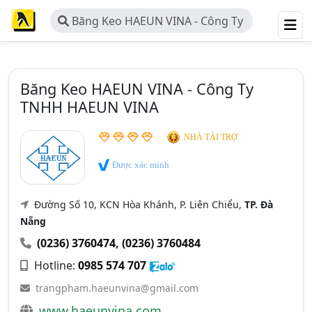
Băng Keo HAEUN VINA - Công Ty
TNHH HAEUN VINA
Băng Keo HAEUN VINA - Công Ty
TNHH HAEUN VINA
NHÀ TÀI TRỢ
Được xác minh
Đường Số 10, KCN Hòa Khánh, P. Liên Chiểu,
TP. Đà
Nẵng
(0236) 3760474
,
(0236) 3760484
Hotline:
0985 574 707
trangpham.haeunvina@gmail.com
www.haeunvina.com