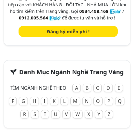
tiếp cận với KHÁCH HÀNG - ĐỐI TÁC - NHÀ MUA LỚN khi
họ tìm kiếm trên Trang vàng. Gọi
0934.498.168
/
0912.005.564
để được tư vấn và hỗ trợ !
Đăng ký miễn phí !
Danh Mục Ngành Nghề Trang Vàng
TÌM NGÀNH NGHỀ THEO
A
B
C
D
E
F
G
H
I
K
L
M
N
O
P
Q
R
S
T
U
V
W
X
Y
Z