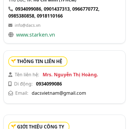
0934099086
,
0901437313
,
0966770772
,
0985380858
,
0918110166
info@dacs.vn
www.starken.vn
THÔNG TIN LIÊN HỆ
Tên liên hệ:
Mrs. Nguyễn Thị Hoàng.
Di động:
0934099086
Email:
dacsvietnam@gmail.com
GIỚI THIỆU CÔNG TY