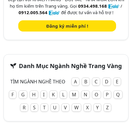
họ tìm kiếm trên Trang vàng. Gọi
0934.498.168
/
0912.005.564
để được tư vấn và hỗ trợ !
Đăng ký miễn phí !
Danh Mục Ngành Nghề Trang Vàng
TÌM NGÀNH NGHỀ THEO
A
B
C
D
E
F
G
H
I
K
L
M
N
O
P
Q
R
S
T
U
V
W
X
Y
Z