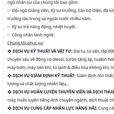
ngũ nhân sự của chúng tôi bao gồm:
☞ Đội ngũ Giảng viên, Kỹ sư trưởng, Cán bộ Điện, đã t
trưởng tàu trong và ngoài nước nhiều năm.
☞ Kỹ sư trẻ năng động, nhiệt huyết.
☞ Công nhân lành nghề.
Chúng tôi phục vụ
:
❖
DỊCH VỤ KỸ THUẬT VÀ VẬT TƯ:
Đại tu, tư vấn, lắp đ
chuyên sâu về động cơ diesel, turbo tăng áp, tuabin hơi
máy bơm, máy nén khí, tủ lạnh & điều hòa không khí, nồi
❖
DỊCH VỤ GIÁM ĐỊNH KỸ THUẬT:
Giám định tổn thất,
lượng và chất lượng nhiên liệu,..
❖
DỊCH VỤ HUẤN LUYỆN THUYỀN VIÊN VÀ DỊCH THUẬ
máy, huấn luyện tiếng Anh chuyên ngành, dịch thuật c
❖
DỊCH VỤ CUNG CẤP NHÂN LỰC HÀNG HẢI:
Cung cấp