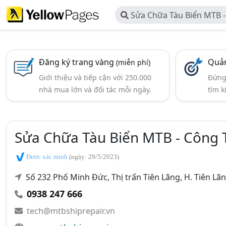
Sửa Chữa Tàu Biển MTB 
Dịch Vụ Kỹ Thuật MTB
Đăng ký trang vàng
Quản
(miễn phí)
Giới thiệu và tiếp cận với 250.000
Đứng 
nhà mua lớn và đối tác mỗi ngày.
tìm k
Sửa Chữa Tàu Biển MTB - Công 
Được xác minh
(ngày: 29/5/2023)
Số 232 Phố Minh Đức, Thị trấn Tiên Lãng, H. Tiên Lã
0938 247 666
tech@mtbshiprepair.vn