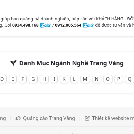
 giúp bạn quảng bá doanh nghiệp, tiếp cận với KHÁCH HÀNG - ĐỐ
g. Gọi
0934.498.168
/
0912.005.564
để được tư vấn và h
Danh Mục Ngành Nghề Trang Vàng
D
E
F
G
H
I
K
L
M
N
O
P
Q
àng
|
Quảng cáo Trang Vàng
|
Thiết kế website m