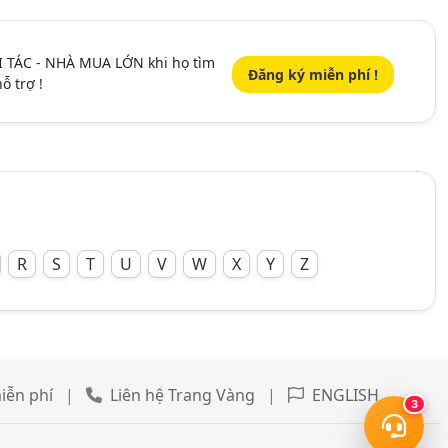
I TÁC - NHÀ MUA LỚN khi họ tìm
Đăng ký miễn phí !
ỗ trợ !
R
S
T
U
V
W
X
Y
Z
iễn phí
|
Liên hệ Trang Vàng
|
ENGLISH
3