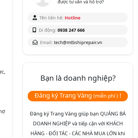
được tư vấn và hỗ trợ?
Tên liên hệ:
Hotline
Di động:
0938 247 666
Email:
tech@mtbshiprepair.vn
ực,
Bạn là doanh nghiệp?
Đăng ký Trang Vàng
!
(miễn phí )
thợ
Đăng ký Trang Vàng giúp bạn
QUẢNG BÁ
DOANH NGHIỆP và tiếp cận với KHÁCH
HÀNG - ĐỐI TÁC - CÁC NHÀ MUA LỚN
khi