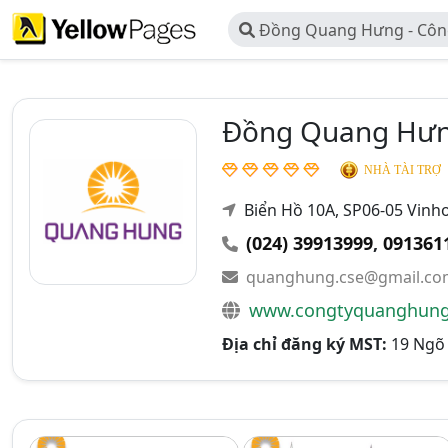
Đồng Quang Hưng - Công
Đoàn Xây Dựng Quang Hư
Đồng Quang Hưng
NHÀ TÀI TRỢ
Biển Hồ 10A, SP06-05 Vinh
(024) 39913999
,
091361
quanghung.cse@gmail.co
www.congtyquanghung
Địa chỉ đăng ký MST:
19 Ngõ 