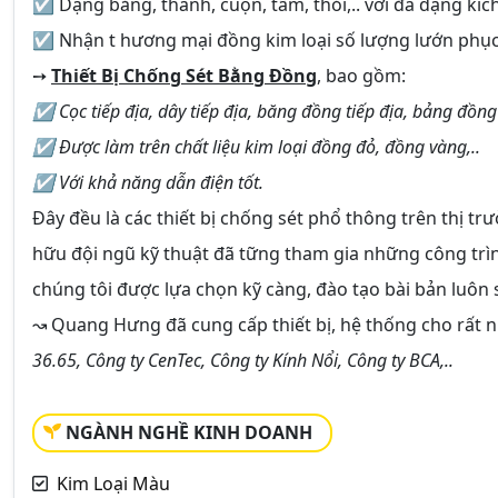
☑ Dạng băng, thanh, cuộn, tấm, thỏi,.. với đa dạng kíc
☑ Nhận t hương mại đồng kim loại số lượng lướn phục
➙
Thiết Bị Chống Sét Bằng Đồng
, bao gồm:
☑ Cọc tiếp địa, dây tiếp địa, băng đồng tiếp địa, bảng đồng t
☑ Được làm trên chất liệu kim loại đồng đỏ, đồng vàng,..
☑ Với khả năng dẫn điện tốt.
Đây đều là các thiết bị chống sét phổ thông trên thị 
hữu đội ngũ kỹ thuật đã tững tham gia những công trình
chúng tôi được lựa chọn kỹ càng, đào tạo bài bản luôn
↝ Quang Hưng đã cung cấp thiết bị, hệ thống cho rất n
36.65, Công ty CenTec, Công ty Kính Nổi, Công ty BCA,..
NGÀNH NGHỀ KINH DOANH
Kim Loại Màu