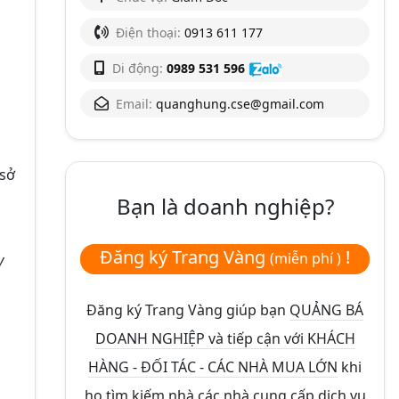
Điện thoại:
0913 611 177
Di động:
0989 531 596
Email:
quanghung.cse@gmail.com
 sở
Bạn là doanh nghiệp?
Đăng ký Trang Vàng
!
(miễn phí )
y
Đăng ký Trang Vàng giúp bạn
QUẢNG BÁ
DOANH NGHIỆP và tiếp cận với KHÁCH
HÀNG - ĐỐI TÁC - CÁC NHÀ MUA LỚN
khi
họ tìm kiếm nhà các nhà cung cấp dịch vụ