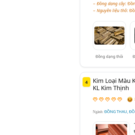
−
Đồng dạng cây
: Đồ
−
Nguyên liệu thô
: Đ
Đồng dạng thỏi
Đ
Kim Loại Màu 
4
KL Kim Thịnh
ĐỒNG THAU, ĐỒ
Ngành: