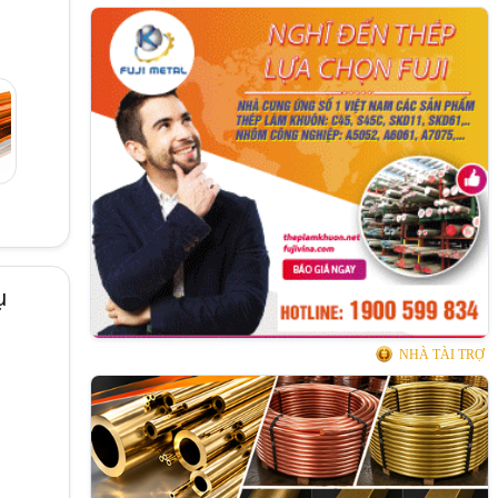
ụ
NHÀ TÀI TRỢ