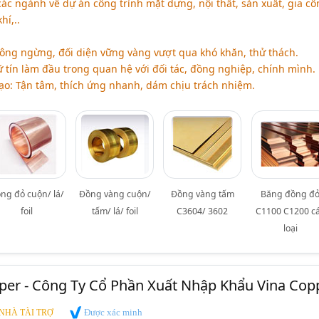
các ngành về dự án công trình mặt dựng, nội thất, sản xuất, gia cô
hí,..
hông ngừng, đối diện vững vàng vượt qua khó khăn, thử thách.
 tín làm đầu trong quan hệ với đối tác, đồng nghiệp, chính mình.
: Tận tâm, thích ứng nhanh, dám chịu trách nhiệm.
ng đỏ cuộn/ lá/
Đồng vàng cuộn/
Đồng vàng tấm
Băng đồng đ
foil
tấm/ lá/ foil
C3604/ 3602
C1100 C1200 c
loại
per - Công Ty Cổ Phần Xuất Nhập Khẩu Vina Cop
Được xác minh
NHÀ TÀI TRỢ