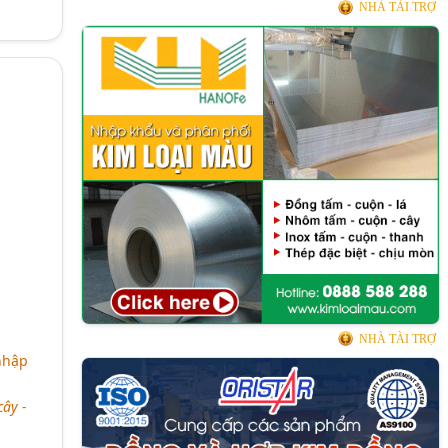
NHÀ TÀI TRỢ
NHÀ TÀI TRỢ
nhập
ây -