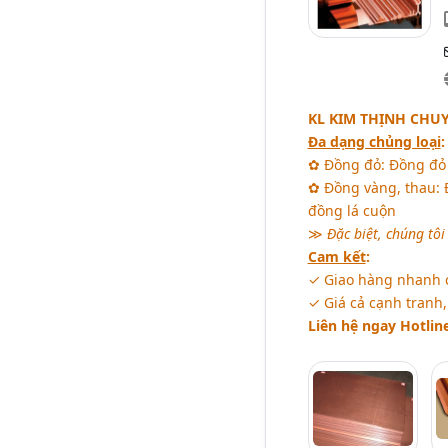
KL KIM THỊNH CHU
Đa dạng chủng loại
:
✿ Đồng đỏ: Đồng đỏ 
✿ Đồng vàng, thau: 
đồng lá cuộn
≫
Đặc biệt, chúng tôi
Cam kết
:
✓ Giao hàng nhanh c
✓ Giá cả cạnh tranh,
Liên hệ ngay Hotlin