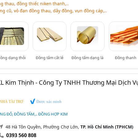
ng thau, đồng thiếc niken thanh,..
ồng cũ, vỏ đạn đồng thau, dây đồng, vụn đồng cáp,..
ồng dạng thỏi
Đồng tấm cắt lẻ
Đồng tấm dạng lá
Đồng thanh
KL Kim Thịnh - Công Ty TNHH Thương Mại Dịch V
Được xác minh
NHÀ TÀI TRỢ
NG ĐỎ, ĐỒNG TẤM,.. ĐỒNG HỢP KIM
48 Hà Tôn Quyền, Phường Chợ Lớn,
TP. Hồ Chí Minh (TPHCM)
0393 560 808