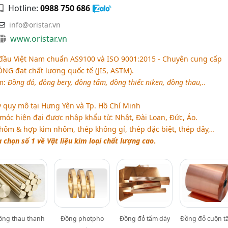
Hotline:
0988 750 686
info@oristar.vn
www.oristar.vn
ầu Việt Nam chuẩn AS9100 và ISO 9001:2015 - Chuyên cung cấp
 đạt chất lượng quốc tế (JIS, ASTM).
m:
Đồng đỏ, đồng bery, đồng tấm, đồng thiếc niken, đồng thau,..
 quy mô tại Hưng Yên và Tp. Hồ Chí Minh
 móc hiện đại được nhập khẩu từ: Nhật, Đài Loan, Đức, Áo.
hôm & hợp kim nhôm, thép không gỉ, thép đặc biệt, thép dây,..
chọn số 1 về Vật liệu kim loại chất lượng cao
.
ồng thau thanh
Đồng photpho
Đồng đỏ tấm dày
Đồng đỏ cuộn t