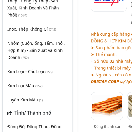
Thép - Công Ty Thép (Sản
Xuất, Kinh Doanh Và Phân
Phối)
(1574)
Inox, Thép Không Gỉ
(745)
Nhà cung cấp hàng đ
ĐỒNG & HỢP KIM ĐỒNG
Nhôm (Cuộn, ống, Tấm, Thỏi,
➤ Sản phẩm bao gồ
Hợp Kim) - Sản Xuất và Kinh
➤ Thế mạnh:
Doanh
(252)
+ Sở hữu 02 nhà máy
+ Trang thiết bị máy
Kim Loại - Các Loại
(153)
➤ Ngoài ra, còn có n
ORISTAR CORP sự lựa 
Kim Loại Màu
(152)
Luyện Kim Màu
(1)
Tỉnh/ Thành phố
Đồng Đỏ, Đồng Thau, Đồng
Đồng thanh cái
Đ