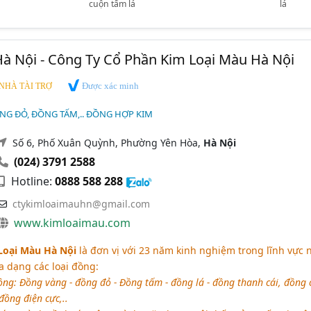
cuộn tấm lá
lá
à Nội - Công Ty Cổ Phần Kim Loại Màu Hà Nội
Được xác minh
NHÀ TÀI TRỢ
NG ĐỎ, ĐỒNG TẤM,.. ĐỒNG HỢP KIM
Số 6, Phố Xuân Quỳnh, Phường Yên Hòa,
Hà Nội
(024) 3791 2588
Hotline:
0888 588 288
ctykimloaimauhn@gmail.com
www.kimloaimau.com
Loại Màu Hà Nội
là đơn vị với 23 năm kinh nghiệm trong lĩnh vực 
a dạng các loại đồng:
ng: Đồng vàng - đồng đỏ - Đồng tấm - đồng lá - đồng thanh cái, đồng c
đồng điện cực,..