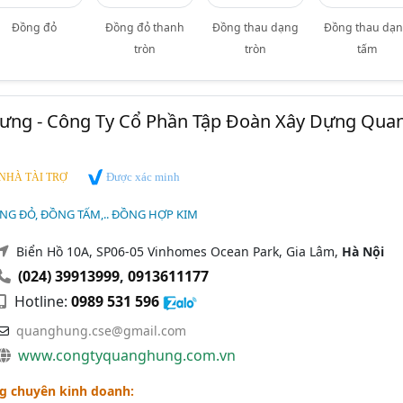
Đồng đỏ
Đồng đỏ thanh
Đồng thau dạng
Đồng thau dạ
tròn
tròn
tấm
ng - Công Ty Cổ Phần Tập Đoàn Xây Dựng Qua
Được xác minh
NHÀ TÀI TRỢ
NG ĐỎ, ĐỒNG TẤM,.. ĐỒNG HỢP KIM
Biển Hồ 10A, SP06-05 Vinhomes Ocean Park, Gia Lâm,
Hà Nội
(024) 39913999
,
0913611177
Hotline:
0989 531 596
quanghung.cse@gmail.com
www.congtyquanghung.com.vn
g chuyên kinh doanh: