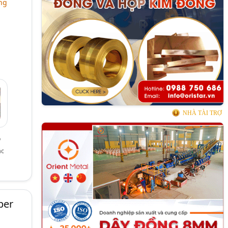
ng
NHÀ TÀI TRỢ
ỏ
ác
per