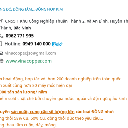
NG ĐỎ, ĐỒNG TẤM,.. ĐỒNG HỢP KIM
CN55.1 Khu Công Nghiệp Thuận Thành 2, Xã An Bình, Huyện T
Thành,
Bắc Ninh
0962 771 995
Hotline:
0949 140 000
vinacopper.jsc@gmail.com
www.vinacopper.com
 hoạt động, hợp tác với hơn 200 doanh nghiệp trên toàn quốc
n xuất cùng hơn 80 máy móc hiện đại
.000 tấn sản lượng/ năm
iểm soát chặt chẽ bởi chuyên gia nước ngoài và đội ngũ giàu kinh
huyên
sản xuất, cung cấp số lượng lớn
các loại ĐỒNG như:
ng thỏi 58% Cu, 50% Cu, đồng thỏi đúc theo yêu cầu,..
ng thau tấm cuộn, dày, mỏng,..