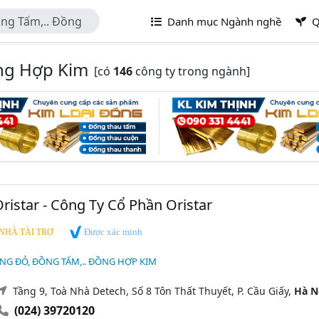
ng Tấm,.. Đồng
Danh mục Ngành nghề
Q
ng Hợp Kim
[có
146
công ty trong ngành]
ristar - Công Ty Cổ Phần Oristar
Được xác minh
NHÀ TÀI TRỢ
NG ĐỎ, ĐỒNG TẤM,.. ĐỒNG HỢP KIM
Tầng 9, Toà Nhà Detech, Số 8 Tôn Thất Thuyết, P. Cầu Giấy,
Hà N
(024) 39720120