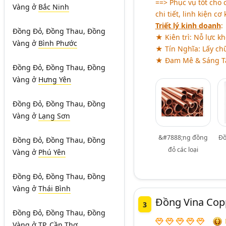
==> Phục vụ tốt cho 
Vàng
ở
Bắc Ninh
chi tiết, linh kiện cơ k
Triết lý kinh doanh
:
Đồng Đỏ, Đồng Thau, Đồng
★ Kiên trì: Nỗ lực k
Vàng
ở
Bình Phước
★ Tín Nghĩa: Lấy chữ
★ Đam Mê & Sáng Tạo
Đồng Đỏ, Đồng Thau, Đồng
Vàng
ở
Hưng Yên
Đồng Đỏ, Đồng Thau, Đồng
Vàng
ở
Lạng Sơn
&#7888;ng đồng
Đồ
Đồng Đỏ, Đồng Thau, Đồng
đỏ các loại
Vàng
ở
Phú Yên
Đồng Đỏ, Đồng Thau, Đồng
Vàng
ở
Thái Bình
Đồng Vina Cop
3
Đồng Đỏ, Đồng Thau, Đồng
Vàng
ở
TP. Cần Thơ