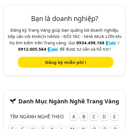
Bạn là doanh nghiệp?
Đăng ký Trang Vàng giúp bạn quảng bá doanh nghiệp,
tiếp cận với KHÁCH HÀNG - ĐỐI TÁC - NHÀ MUA LỚN khi
họ tìm kiếm trên Trang vàng. Gọi
0934.498.168
/
0912.005.564
để được tư vấn và hỗ trợ !
Đăng ký miễn phí !
Danh Mục Ngành Nghề Trang Vàng
TÌM NGÀNH NGHỀ THEO
A
B
C
D
E