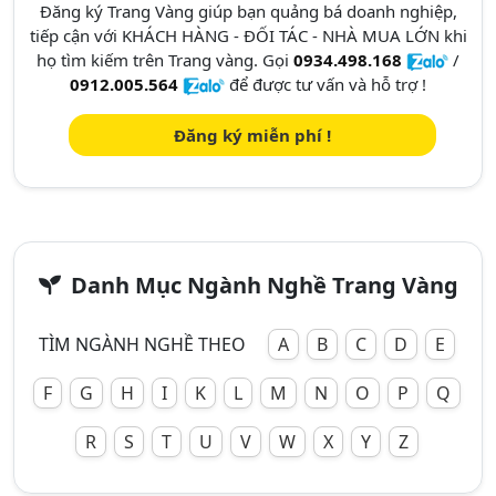
Đăng ký Trang Vàng giúp bạn quảng bá doanh nghiệp,
tiếp cận với KHÁCH HÀNG - ĐỐI TÁC - NHÀ MUA LỚN khi
họ tìm kiếm trên Trang vàng. Gọi
0934.498.168
/
0912.005.564
để được tư vấn và hỗ trợ !
Đăng ký miễn phí !
Danh Mục Ngành Nghề Trang Vàng
TÌM NGÀNH NGHỀ THEO
A
B
C
D
E
F
G
H
I
K
L
M
N
O
P
Q
R
S
T
U
V
W
X
Y
Z