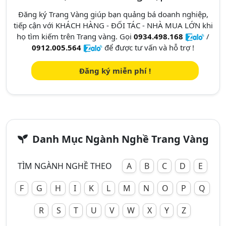
Đăng ký Trang Vàng giúp bạn quảng bá doanh nghiệp,
tiếp cận với KHÁCH HÀNG - ĐỐI TÁC - NHÀ MUA LỚN khi
họ tìm kiếm trên Trang vàng. Gọi
0934.498.168
/
0912.005.564
để được tư vấn và hỗ trợ !
Đăng ký miễn phí !
Danh Mục Ngành Nghề Trang Vàng
TÌM NGÀNH NGHỀ THEO
A
B
C
D
E
F
G
H
I
K
L
M
N
O
P
Q
R
S
T
U
V
W
X
Y
Z