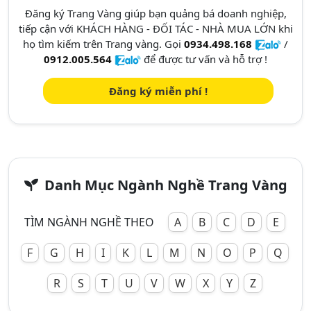
Đăng ký Trang Vàng giúp bạn quảng bá doanh nghiệp,
tiếp cận với KHÁCH HÀNG - ĐỐI TÁC - NHÀ MUA LỚN khi
họ tìm kiếm trên Trang vàng. Gọi
0934.498.168
/
0912.005.564
để được tư vấn và hỗ trợ !
Đăng ký miễn phí !
Danh Mục Ngành Nghề Trang Vàng
TÌM NGÀNH NGHỀ THEO
A
B
C
D
E
F
G
H
I
K
L
M
N
O
P
Q
R
S
T
U
V
W
X
Y
Z