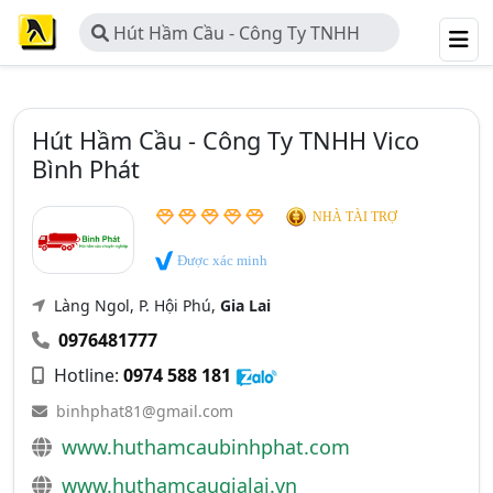
Hút Hầm Cầu - Công Ty TNHH
Vico Bình Phát
Hút Hầm Cầu - Công Ty TNHH Vico
Bình Phát
NHÀ TÀI TRỢ
Được xác minh
Làng Ngol, P. Hội Phú,
Gia Lai
0976481777
Hotline:
0974 588 181
binhphat81@gmail.com
www.huthamcaubinhphat.com
www.huthamcaugialai.vn