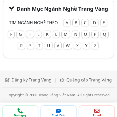
Danh Mục Ngành Nghề Trang Vàng
TÌM NGÀNH NGHỀ THEO
A
B
C
D
E
F
G
H
I
K
L
M
N
O
P
Q
R
S
T
U
V
W
X
Y
Z
Đăng ký Trang Vàng
|
Quảng cáo Trang Vàng
Copyright © 2008 Trang vàng Việt Nam. All rights reserved.
Gọi ngay
Chat Zalo
Email