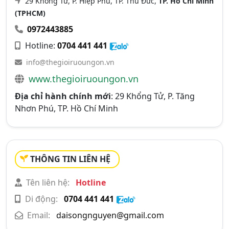
29 Khổng Tử, P. Hiệp Phú, TP. Thủ Đức,
TP. Hồ Chí Minh
(TPHCM)
0972443885
Hotline:
0704 441 441
info@thegioiruoungon.vn
www.thegioiruoungon.vn
Địa chỉ hành chính mới
: 29 Khổng Tử, P. Tăng
Nhơn Phú, TP. Hồ Chí Minh
THÔNG TIN LIÊN HỆ
Tên liên hệ:
Hotline
Di động:
0704 441 441
Email:
daisongnguyen@gmail.com