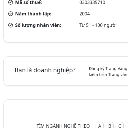
Mã số thuế:
0303335710
Năm thành lập:
2004
Số lượng nhân viên:
Từ 51 - 100 người
Đăng ký Trang Vàng
Bạn là doanh nghiệp?
kiếm trên Trang vàn
TÌM NGÀNH NGHỀ THEO
A
B
C