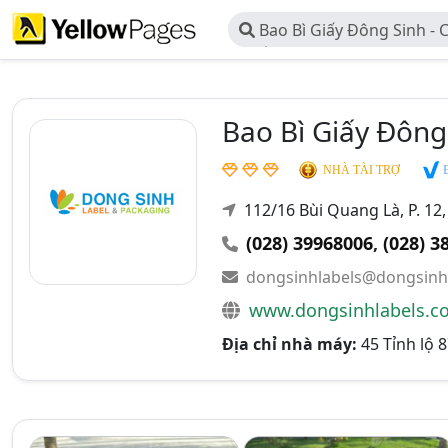
Bao Bì Giấy Đông Sinh -
Xuất - Thương Mại Đông Si
Bao Bì Giấy Đông
Đ
NHÀ TÀI TRỢ
112/16 Bùi Quang Là, P. 12
(028) 39968006
,
(028) 3
dongsinhlabels@dongsinhl
www.dongsinhlabels.c
Địa chỉ nhà máy:
45 Tỉnh lộ 