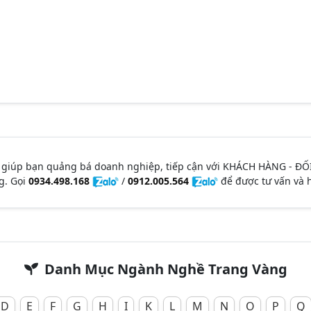
 giúp bạn quảng bá doanh nghiệp, tiếp cận với KHÁCH HÀNG - ĐỐ
g. Gọi
0934.498.168
/
0912.005.564
để được tư vấn và h
Danh Mục Ngành Nghề Trang Vàng
D
E
F
G
H
I
K
L
M
N
O
P
Q