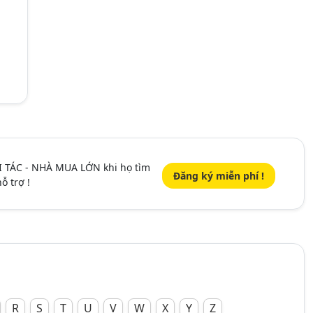
I TÁC - NHÀ MUA LỚN khi họ tìm
Đăng ký miễn phí !
ỗ trợ !
R
S
T
U
V
W
X
Y
Z