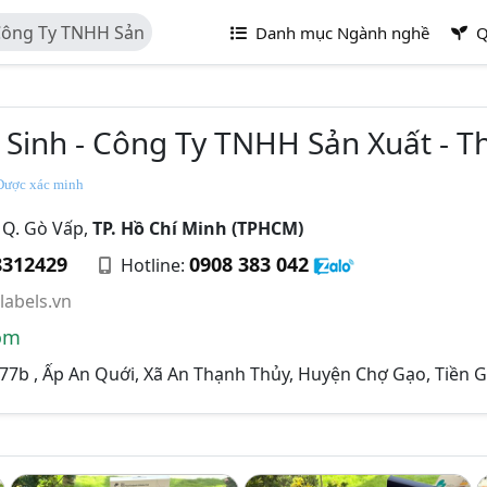
 Công Ty TNHH Sản
Danh mục Ngành nghề
Q
nh
 Sinh - Công Ty TNHH Sản Xuất - 
ược xác minh
, Q. Gò Vấp,
TP. Hồ Chí Minh (TPHCM)
8312429
0908 383 042
Hotline:
abels.vn
om
877b , Ấp An Quới, Xã An Thạnh Thủy, Huyện Chợ Gạo, Tiền 