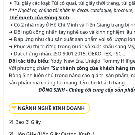
✦ Túi giấy các loại: Túi có quai, túi giấy thời trang, túi 
*** Ngoài ra, chúng tôi nhận in decal, catalogue, brochure, 
Thế mạnh của Đông Sinh
:
➜ Có 2 nhà máy ở Hồ Chí Minh và Tiền Giang trang bị n
➜ Đội ngũ công nhân tay nghề cao và kinh nghiệm lâu
➜ Đáp ứng nhu cầu sản xuất sản phẩm với số lượng lớn,
➜ Phục vụ thị trường trong nước và xuất khẩu sang Mỹ,
➜ Đạt chứng nhận: ISO 9001:2015, OEKO-TEX, FSC,..
Đối tác tiêu biểu
:
Yody, New Era, Uniqlo, Tommy Hilfige
Với phương châm
“Sự thành công của khách hàng tro
Đông Sinh luôn chú trọng nâng cao giá trị sản phẩm,
sản phẩm mà chúng tôi mang đến cho khách hàng.
ĐÔNG SINH - Chúng tôi cung cấp sản phẩm
NGÀNH NGHỀ KINH DOANH
Bao Bì Giấy
Hộp Giấy (Hộp Giấy Carton, Kraft,.)