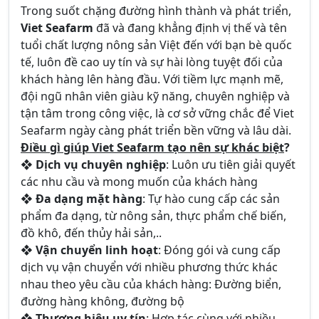
Trong suốt chặng đường hình thành và phát triển,
Viet Seafarm
đã và đang khẳng định vị thế và tên
tuổi chất lượng nông sản Việt đến với bạn bè quốc
tế, luôn đề cao uy tín và sự hài lòng tuyệt đối của
khách hàng lên hàng đầu. Với tiềm lực mạnh mẽ,
đội ngũ nhân viên giàu kỹ năng, chuyên nghiệp và
tận tâm trong công việc, là cơ sở vững chắc để Viet
Seafarm ngày càng phát triển bền vững và lâu dài.
Điều gì giúp Viet Seafarm tạo nên sự khác biệt
?
❖
Dịch vụ chuyên nghiệp
: Luôn ưu tiên giải quyết
các nhu cầu và mong muốn của khách hàng
❖
Đa dạng mặt hàng
: Tự hào cung cấp các sản
phẩm đa dạng, từ nông sản, thực phẩm chế biến,
đồ khô, đến thủy hải sản,..
❖
Vận chuyển linh hoạt
: Đóng gói và cung cấp
dịch vụ vận chuyển với nhiều phương thức khác
nhau theo yêu cầu của khách hàng: Đường biển,
đường hàng không, đường bộ
❖
Thương hiệu uy tín
: Hợp tác cùng với nhiều