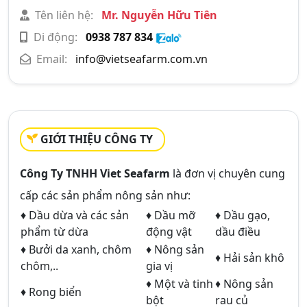
Tên liên hệ:
Mr. Nguyễn Hữu Tiên
Di động:
0938 787 834
Email:
info@vietseafarm.com.vn
GIỚI THIỆU CÔNG TY
Công Ty TNHH Viet Seafarm
là đơn vị chuyên cung
cấp các sản phẩm nông sản như:
♦ Dầu dừa và các sản
♦ Dầu mỡ
♦ Dầu gạo,
phẩm từ dừa
động vật
dầu điều
♦ Bưởi da xanh, chôm
♦ Nông sản
♦ Hải sản khô
chôm,..
gia vị
♦ Một và tinh
♦ Nông sản
♦ Rong biển
bột
rau củ