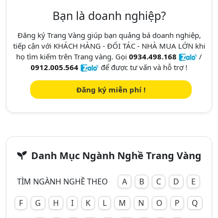
Bạn là doanh nghiệp?
Đăng ký Trang Vàng giúp bạn quảng bá doanh nghiệp,
tiếp cận với KHÁCH HÀNG - ĐỐI TÁC - NHÀ MUA LỚN khi
họ tìm kiếm trên Trang vàng. Gọi
0934.498.168
/
0912.005.564
để được tư vấn và hỗ trợ !
Đăng ký miễn phí !
Danh Mục Ngành Nghề Trang Vàng
TÌM NGÀNH NGHỀ THEO
A
B
C
D
E
F
G
H
I
K
L
M
N
O
P
Q