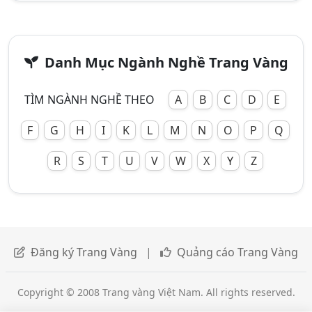
Danh Mục Ngành Nghề Trang Vàng
TÌM NGÀNH NGHỀ THEO
A
B
C
D
E
F
G
H
I
K
L
M
N
O
P
Q
R
S
T
U
V
W
X
Y
Z
Đăng ký Trang Vàng
|
Quảng cáo Trang Vàng
Copyright © 2008 Trang vàng Việt Nam. All rights reserved.