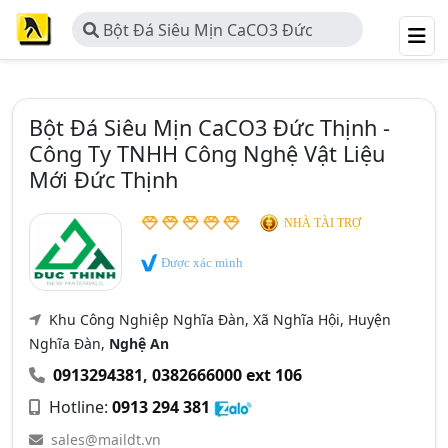
Bột Đá Siêu Mịn CaCO3 Đức
Thịnh - Công Ty TNHH Công Nghệ
Vật Liệu Mới Đức Thịnh
Bột Đá Siêu Mịn CaCO3 Đức Thịnh -
Công Ty TNHH Công Nghệ Vật Liệu
Mới Đức Thịnh
NHÀ TÀI TRỢ
Được xác minh
Khu Công Nghiệp Nghĩa Đàn, Xã Nghĩa Hội, Huyện
Nghĩa Đàn,
Nghệ An
0913294381
,
0382666000 ext 106
Hotline:
0913 294 381
sales@maildt.vn