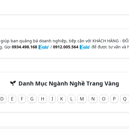
 giúp bạn quảng bá doanh nghiệp, tiếp cận với KHÁCH HÀNG - ĐỐ
g. Gọi
0934.498.168
/
0912.005.564
để được tư vấn và h
Danh Mục Ngành Nghề Trang Vàng
D
E
F
G
H
I
K
L
M
N
O
P
Q