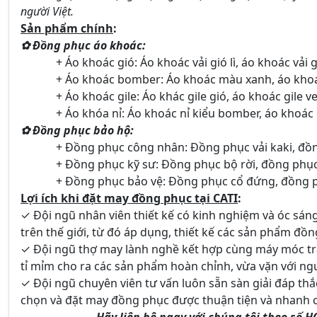
người Việt.
Sản phẩm chính
:
✿ Đồng phục áo khoác:
+ Áo khoác gió: Áo khoác vải gió lì, áo khoác vải g
+ Áo khoác bomber: Áo khoác màu xanh, áo khoá
+ Áo khoác gile: Áo khác gile gió, áo khoác gile ves
+ Áo khóa nỉ: Áo khoác nỉ kiểu bomber, áo khoác 
✿ Đồng phục bảo hộ:
+ Đồng phục công nhân: Đồng phục vải kaki, đồn
+ Đồng phục kỹ sư: Đồng phục bộ rời, đồng phục 
+ Đồng phục bảo vệ: Đồng phục cổ đứng, đồng ph
Lợi ích khi đặt may đồng phục tại CATI
:
✓ Đội ngũ nhân viên thiết kế có kinh nghiệm và óc sá
trên thế giới, từ đó áp dụng, thiết kế các sản phẩm đ
✓ Đội ngũ thợ may lành nghề kết hợp cùng máy móc tra
tỉ mỉm cho ra các sản phẩm hoàn chỉnh, vừa vặn với ng
✓ Đội ngũ chuyên viên tư vấn luôn sẵn sàn giải đáp 
chọn và đặt may đồng phục được thuận tiện và nhanh 
Hãy liên hệ ngay với chúng tôi theo số 