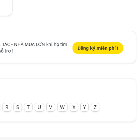
I TÁC - NHÀ MUA LỚN khi họ tìm
Đăng ký miễn phí !
ỗ trợ !
R
S
T
U
V
W
X
Y
Z