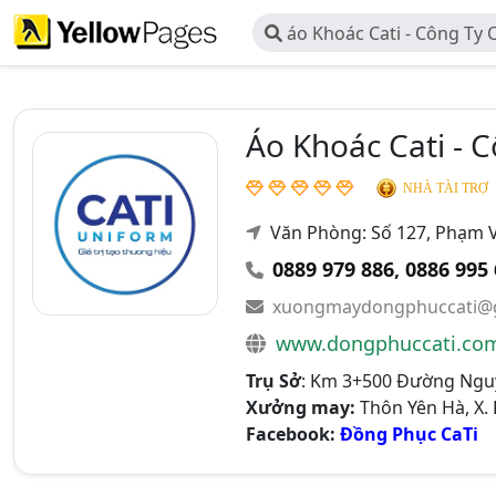
áo Khoác Cati - Công Ty 
Thương Mại CATI Việt Nam
Áo Khoác Cati - 
NHÀ TÀI TRỢ
Văn Phòng: Số 127, Phạm Vă
0889 979 886
,
0886 995
xuongmaydongphuccati@
www.dongphuccati.co
Trụ Sở
: Km 3+500 Đường Nguyễ
Xưởng may:
Thôn Yên Hà, X. 
Facebook:
Đồng Phục CaTi