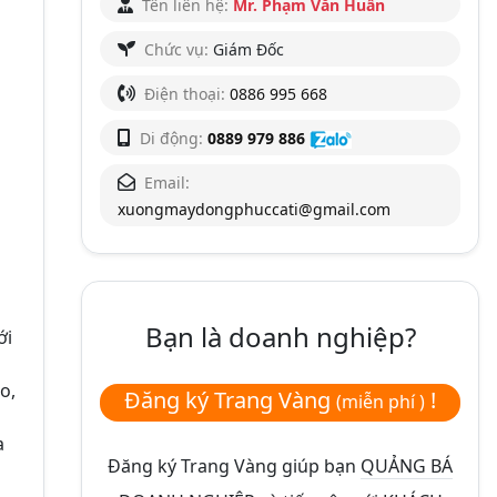
Tên liên hệ:
Mr. Phạm Văn Huấn
Chức vụ:
Giám Đốc
Điện thoại:
0886 995 668
Di động:
0889 979 886
Email:
xuongmaydongphuccati@gmail.com
Bạn là doanh nghiệp?
ới
o,
Đăng ký Trang Vàng
!
(miễn phí )
a
Đăng ký Trang Vàng giúp bạn
QUẢNG BÁ