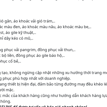
ió gân, áo khoác vải gió trám,..
c màu đen, áo khoác màu nâu, áo khoác màu be,..
t, áo gile kỹ thuật,..
nỉ dây kéo có mũ,..
g phục vải pangrim, đồng phục vải thun,..
bộ liền, đồng phục áo gile báo hộ,..
ục cổ bẻ,..
ng tạo, không ngừng cập nhật những xu hướng thời trang m
ồng phục phù hợp nhất với doanh nghiệp.
ng thiết bị hiện đại, đảm bảo từng đường may đều khéo lé
ười mặc.
thắc mắc của khách hàng cũng như hướng dẫn khách hàng lự
chóng.
HOTLINE để được tư vấn và báo giá nhanh chóng!