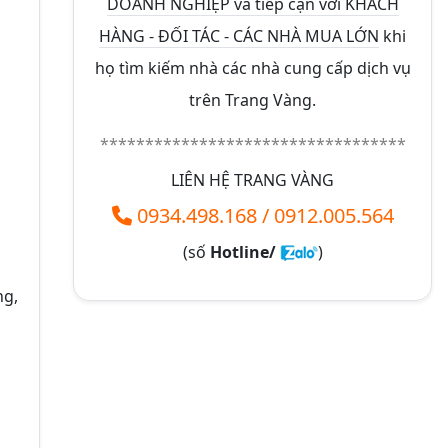
DOANH NGHIỆP và tiếp cận với KHÁCH
HÀNG - ĐỐI TÁC - CÁC NHÀ MUA LỚN
khi
họ tìm kiếm nhà các nhà cung cấp dịch vụ
trên Trang Vàng.
**********************************
LIÊN HỆ TRANG VÀNG
0934.498.168
/
0912.005.564
(số
Hotline/
)
ng,