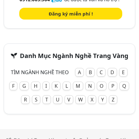
Đăng ký miễn phí !
Danh Mục Ngành Nghề Trang Vàng
TÌM NGÀNH NGHỀ THEO
A
B
C
D
E
F
G
H
I
K
L
M
N
O
P
Q
R
S
T
U
V
W
X
Y
Z