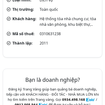
Thị trường:
Toàn quốc
Khách hàng:
Hệ thống tòa nhà chung cư, tòa
nhà văn phòng, khu biệt thự,..
Mã số thuế:
0310631238
Thành lập:
2011
Bạn là doanh nghiệp?
Đăng ký Trang Vàng giúp bạn quảng bá doanh nghiệp,
tiếp cận với KHÁCH HÀNG - ĐỐI TÁC - NHÀ MUA LỚN khi
họ tìm kiếm trên Trang vàng. Gọi
0934.498.168
/
0912.005.564
để được tư vấn và hỗ trợ !