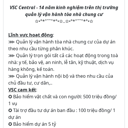
VSC Central - 14 năm kinh nghiệm trên thị trường
quản lý vận hành tòa nhà chung cư
✫•°*"˜˜"*°•✫..✫•°*"˜˜"*°•✫
Lĩnh vực hoạt động
:
⋙ Quản lý vận hành tòa nhà chung cư của dự án
theo nhu cầu từng phân khúc.
⋙ Quản lý trọn gói tất cả các hoạt động trong toà
nhà: y tế, bảo vệ, an ninh, lễ tân, kỹ thuật, dịch vụ
hàng không, kế toán.
⋙ Quản lý vận hành nội bộ và theo nhu cầu của
chủ đầu tư, cư dân,..
VSC cam kết
:
✪ Bảo hiểm vật chất và con người: 500 triệu đồng/
1 vụ
✪ Tài trợ đầu tư dự án ban đầu : 100 triệu đồng/ 1
dự án
✪ Bảo hiểm dự án 5 tỷ