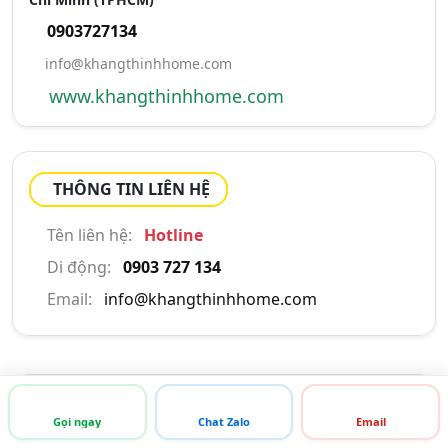
0903727134
info@khangthinhhome.com
www.khangthinhhome.com
THÔNG TIN LIÊN HỆ
Tên liên hệ:
Hotline
Di động:
0903 727 134
Email:
info@khangthinhhome.com
GIỚI THIỆU CÔNG TY
Gọi ngay
Chat Zalo
Email