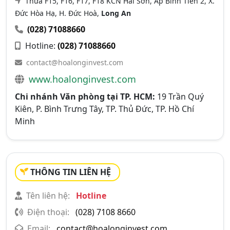
Thửa F15, F16, F17, F18 KCN Hải Sơn, Ấp Bình Tiền 2, X.
Đức Hòa Hạ, H. Đức Hoà,
Long An
(028) 71088660
Hotline:
(028) 71088660
contact@hoalonginvest.com
www.hoalonginvest.com
Chi nhánh Văn phòng tại TP. HCM:
19 Trần Quý
Kiên, P. Bình Trưng Tây, TP. Thủ Đức, TP. Hồ Chí
Minh
THÔNG TIN LIÊN HỆ
Tên liên hệ:
Hotline
Điện thoại:
(028) 7108 8660
Email:
contact@hoalonginvest.com