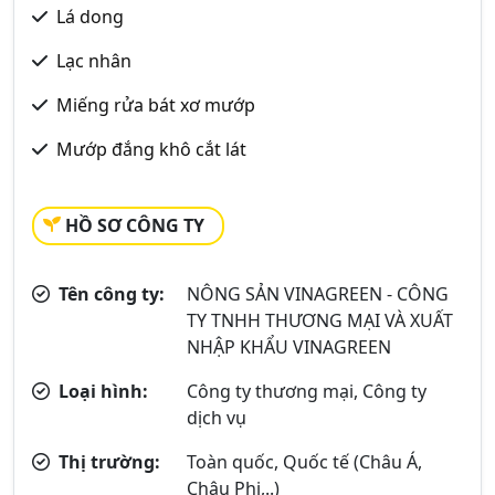
Lá dong
Lạc nhân
Miếng rửa bát xơ mướp
Mướp đắng khô cắt lát
HỒ SƠ CÔNG TY
Tên công ty:
NÔNG SẢN VINAGREEN - CÔNG
TY TNHH THƯƠNG MẠI VÀ XUẤT
NHẬP KHẨU VINAGREEN
Loại hình:
Công ty thương mại, Công ty
dịch vụ
Thị trường:
Toàn quốc, Quốc tế (Châu Á,
Châu Phi,..)