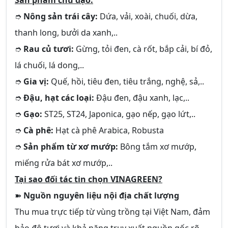
Sản phẩm chủ đạo:
➮
Nông sản trái cây:
Dứa, vải, xoài, chuối, dừa,
thanh long, bưởi da xanh,..
➮
Rau củ tươi:
Gừng, tỏi đen, cà rốt, bắp cải, bí đỏ,
lá chuối, lá dong,..
➮
Gia vị:
Quế, hồi, tiêu đen, tiêu trắng, nghệ, sả,..
➮
Đậu, hạt các loại:
Đậu đen, đậu xanh, lạc,..
➮
Gạo:
ST25, ST24, Japonica, gạo nếp, gạo lứt,..
➮
Cà phê:
Hạt cà phê Arabica, Robusta
➮
Sản phẩm từ xơ mướp:
Bông tắm xơ mướp,
miếng rửa bát xơ mướp,..
Tại sao đối tác tin chọn VINAGREEN?
➽
Nguồn nguyên liệu nội địa chất lượng
Thu mua trực tiếp từ vùng trồng tại Việt Nam, đảm