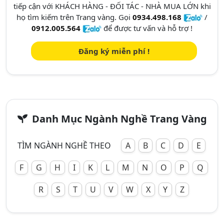
tiếp cận với KHÁCH HÀNG - ĐỐI TÁC - NHÀ MUA LỚN khi
họ tìm kiếm trên Trang vàng. Gọi
0934.498.168
/
0912.005.564
để được tư vấn và hỗ trợ !
Đăng ký miễn phí !
Danh Mục Ngành Nghề Trang Vàng
TÌM NGÀNH NGHỀ THEO
A
B
C
D
E
F
G
H
I
K
L
M
N
O
P
Q
R
S
T
U
V
W
X
Y
Z