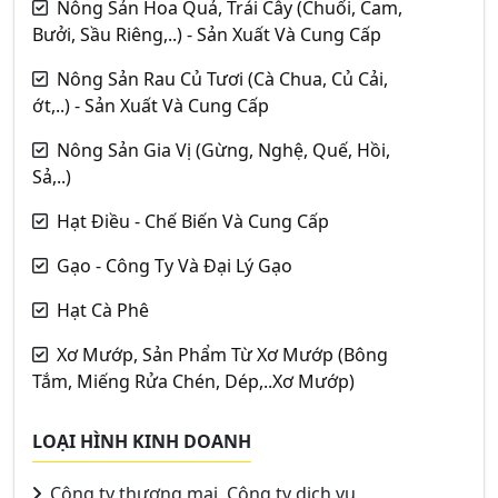
Nông Sản Hoa Quả, Trái Cây (Chuối, Cam,
Bưởi, Sầu Riêng,..) - Sản Xuất Và Cung Cấp
Nông Sản Rau Củ Tươi (Cà Chua, Củ Cải,
ớt,..) - Sản Xuất Và Cung Cấp
Nông Sản Gia Vị (Gừng, Nghệ, Quế, Hồi,
Sả,..)
Hạt Điều - Chế Biến Và Cung Cấp
Gạo - Công Ty Và Đại Lý Gạo
Hạt Cà Phê
Xơ Mướp, Sản Phẩm Từ Xơ Mướp (Bông
Tắm, Miếng Rửa Chén, Dép,..Xơ Mướp)
LOẠI HÌNH KINH DOANH
Công ty thương mại, Công ty dịch vụ