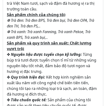
trà Việt Nam tươi, sạch và đậm đà hương vị ra thị
trường toàn cầu.
Sản phẩm chính của chúng tôi
:
❁ Trà đen: Trà đen BPS, Trà đen bụi, Trà đen OPA, Trà
đen TH, Trà đen PS,..
❁ Trà xanh: Trà xanh Fanning, Trà xanh Pekoe, Trà
xanh BPS, Trà xanh bụi,..
Sản phẩm và quy trình sản xuất: Chất lượng
vượt trội
✤
Nguyên liệu được tuyển chọn kỹ lưỡng:
Từng
búp trà tươi được tuyển chọn tỉ mỉ từ những vùng
nguyên liệu tốt nhất, đảm bảo độ tươi ngon và
hương vị đặc trưng.
✤
Quy trình hiện đại:
Kết hợp kinh nghiệm sản
xuất lâu năm với công nghệ chế biến tiên tiến,
chúng tôi tạo ra những loại trà sạch, an toàn, đậm
đà hương vị đích thực.
✤
Tiêu chuẩn quốc tế:
Sản phẩm của chúng tôi
được sản xuất theo tiêu chuẩn quốc tế, được