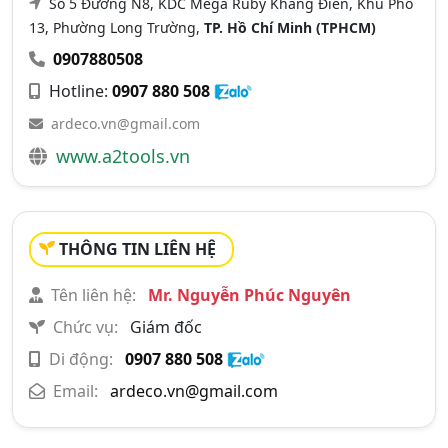
Số 5 Đường N8, KDC Mega Ruby Khang Điền, Khu Phố
13, Phường Long Trường,
TP. Hồ Chí Minh (TPHCM)
0907880508
Hotline:
0907 880 508
ardeco.vn@gmail.com
www.a2tools.vn
THÔNG TIN LIÊN HỆ
Tên liên hệ:
Mr. Nguyễn Phúc Nguyên
Chức vụ:
Giám đốc
Di động:
0907 880 508
Email:
ardeco.vn@gmail.com