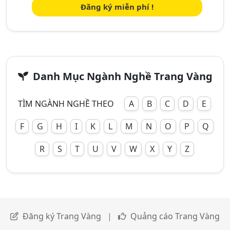
Đăng ký miễn phí !
Danh Mục Ngành Nghề Trang Vàng
TÌM NGÀNH NGHỀ THEO
A
B
C
D
E
F
G
H
I
K
L
M
N
O
P
Q
R
S
T
U
V
W
X
Y
Z
Đăng ký Trang Vàng
|
Quảng cáo Trang Vàng