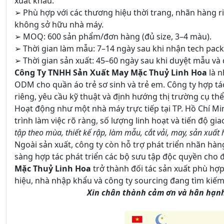
xuất khẩu.
➢ Phù hợp với các thương hiệu thời trang, nhãn hàng ri
không sở hữu nhà máy.
➢ MOQ: 600 sản phẩm/đơn hàng (đủ size, 3–4 màu).
➢ Thời gian làm mẫu: 7–14 ngày sau khi nhận tech pack
➢ Thời gian sản xuất: 45–60 ngày sau khi duyệt mẫu và 
Công Ty TNHH Sản Xuất May Mặc Thuỷ Linh Hoa
là n
ODM cho quần áo trẻ sơ sinh và trẻ em. Công ty hợp tác
riêng, yêu cầu kỹ thuật và định hướng thị trường cụ thể
Hoạt động như một nhà máy trực tiếp tại TP. Hồ Chí Mi
trình làm việc rõ ràng, số lượng linh hoạt và tiến độ 
tập theo mùa, thiết kế rập, làm mẫu, cắt vải, may, sản xuất
Ngoài sản xuất, công ty còn hỗ trợ phát triển nhãn hàng 
sàng hợp tác phát triển các bộ sưu tập độc quyền cho đ
Mặc Thuỷ Linh Hoa
trở thành đối tác sản xuất phù hợ
hiệu, nhà nhập khẩu và công ty sourcing đang tìm kiếm
Xin chân thành cảm ơn và hân hạnh