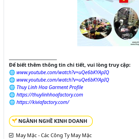
______________________
Để biết thêm thông tin chi tiết, vui lòng truy cập:
🌐
www.youtube.com/watch?v=uQe6bKYApIQ
🌐
www.youtube.com/watch?v=uQe6bKYApIQ
🌐
Thuy Linh Hoa Garment Profile
🌐
https://thuylinhhoafactory.com
🌐
https://kiviafactory.com/
NGÀNH NGHỀ KINH DOANH
May Mặc - Các Công Ty May Mặc