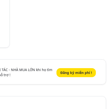
I TÁC - NHÀ MUA LỚN khi họ tìm
Đăng ký miễn phí !
ỗ trợ !