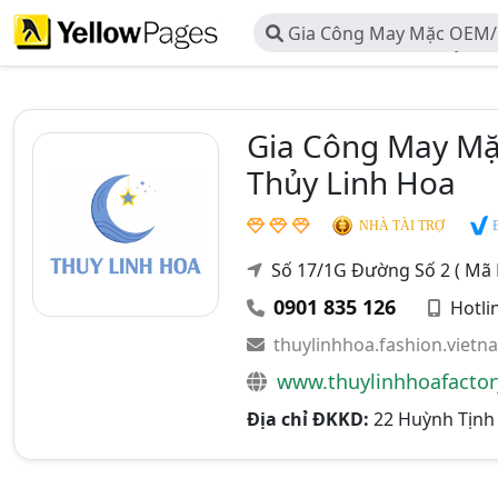
Gia Công May Mặc OEM/
Hoa - Công Ty TNHH Sản X
Linh Hoa
Gia Công May Mặ
Thủy Linh Hoa
Đ
NHÀ TÀI TRỢ
Số 17/1G Đường Số 2 ( Mã 
0901 835 126
Hotli
thuylinhhoa.fashion.viet
www.thuylinhhoafacto
Địa chỉ ĐKKD:
22 Huỳnh Tịnh 