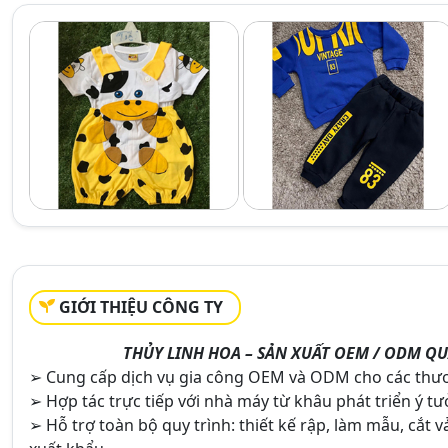
GIỚI THIỆU CÔNG TY
THỦY LINH HOA – SẢN XUẤT OEM / ODM QU
➢ Cung cấp dịch vụ gia công OEM và ODM cho các thươn
➢ Hợp tác trực tiếp với nhà máy từ khâu phát triển ý t
➢ Hỗ trợ toàn bộ quy trình: thiết kế rập, làm mẫu, cắt v