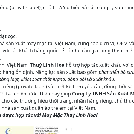
êng (private label), chủ thương hiệu và các công ty sourcin
.
đặt cọc.
hà sản xuất may mặc tại Việt Nam, cung cấp dịch vụ OEM v
 với các khách hàng quốc tế có nhu cầu gia công theo thiết
.
nh, Việt Nam,
Thuỷ Linh Hoa
hỗ trợ hợp tác xuất khẩu với 
giao hàng ổn định. Năng lực sản xuất bao gồm
phát triển bộ sư
 hàng loạt, kiểm soát chất lượng, đóng gói và xuất khẩu
.
riêng (private label) và thiết kế theo yêu cầu, đồng thời sẵ
ối tác chiến lược. Điều này giúp
Công Ty TNHH Sản Xuất 
p cho các thương hiệu thời trang, nhãn hàng riêng, chủ thư
 nhà sản xuất quần áo trẻ em tại Việt Nam.
 được hợp tác với May Mặc Thuỷ Linh Hoa!