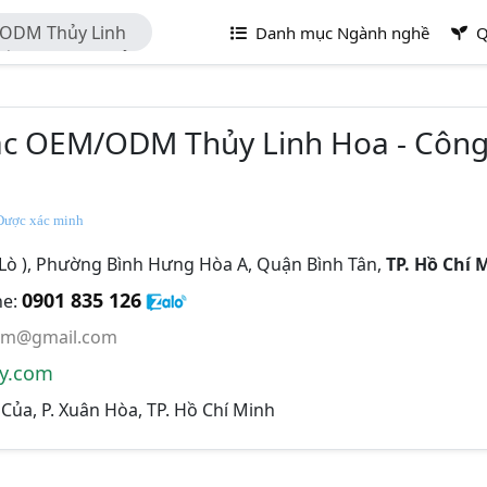
ODM Thủy Linh
Danh mục Ngành nghề
Q
uất May Mặc Thủy
c OEM/ODM Thủy Linh Hoa - Công
ược xác minh
Lò ), Phường Bình Hưng Hòa A, Quận Bình Tân,
TP. Hồ Chí 
0901 835 126
ne:
nam@gmail.com
ry.com
Của, P. Xuân Hòa, TP. Hồ Chí Minh