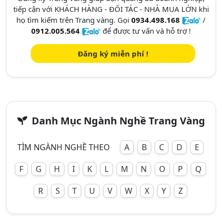
tiếp cận với KHÁCH HÀNG - ĐỐI TÁC - NHÀ MUA LỚN khi
họ tìm kiếm trên Trang vàng. Gọi
0934.498.168
/
0912.005.564
để được tư vấn và hỗ trợ !
Đăng ký miễn phí !
Danh Mục Ngành Nghề Trang Vàng
TÌM NGÀNH NGHỀ THEO
A
B
C
D
E
F
G
H
I
K
L
M
N
O
P
Q
R
S
T
U
V
W
X
Y
Z