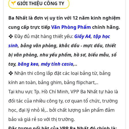
GIỚI THIỆU CÔNG TY
Ba Nhất là đơn vị uy tín với 12 năm kinh nghiệm
cung cấp trực tiếp
Văn Phòng Phẩm
chính hãng.
❖ Đầy đủ mặt hàng thiết yếu:
Giấy A4
,
tập học
sinh
, bảng văn phòng, khắc dấu - mực dấu, thiết
bị văn phòng, nhu yếu phẩm, hồ sơ, biểu mẫu, sổ
tay,
băng keo
,
máy tính casio
,..
❖ Nhận thi công lắp đặt các loại bảng từ, bảng
kính an toàn, bảng ghim, bảng flipchart,..
Tại khu vực Tp. Hồ Chí Minh, VPP Ba Nhất tự hào là
đối tác của nhiều công ty, cơ quan tổ chức, trường
học, đại lý nhỏ lẻ,.. bởi chất lượng sản phẩm đảm
bảo và giá rẻ so với thị trường.
Đặc trưng nổi bật của VPP Ba Nhất đó chính là
: