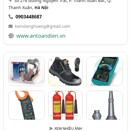
Số 216 đường Nguyễn Trãi, P. Thanh Xuân Bắc, Q.
Thanh Xuân,
Hà Nội
0903448687
kiendanghoang@gmail.com
www.antoandien.vn
XEM NHIỀU ẢNH