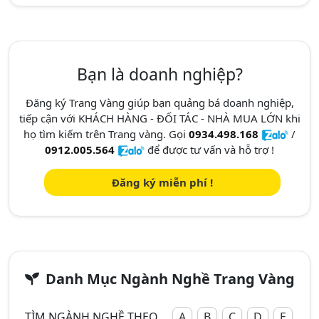
Bạn là doanh nghiệp?
Đăng ký Trang Vàng giúp bạn quảng bá doanh nghiệp,
tiếp cận với KHÁCH HÀNG - ĐỐI TÁC - NHÀ MUA LỚN khi
họ tìm kiếm trên Trang vàng. Gọi
0934.498.168
/
0912.005.564
để được tư vấn và hỗ trợ !
Đăng ký miễn phí !
Danh Mục Ngành Nghề Trang Vàng
TÌM NGÀNH NGHỀ THEO
A
B
C
D
E