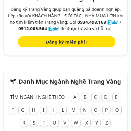
Đăng ký Trang Vàng giúp bạn quảng bá doanh nghiệp,
tiếp cận với KHÁCH HÀNG - ĐỐI TÁC - NHÀ MUA LỚN khi
họ tìm kiếm trên Trang vàng. Gọi
0934.498.168
/
0912.005.564
để được tư vấn và hỗ trợ !
Đăng ký miễn phí !
Danh Mục Ngành Nghề Trang Vàng
TÌM NGÀNH NGHỀ THEO
A
B
C
D
E
F
G
H
I
K
L
M
N
O
P
Q
R
S
T
U
V
W
X
Y
Z