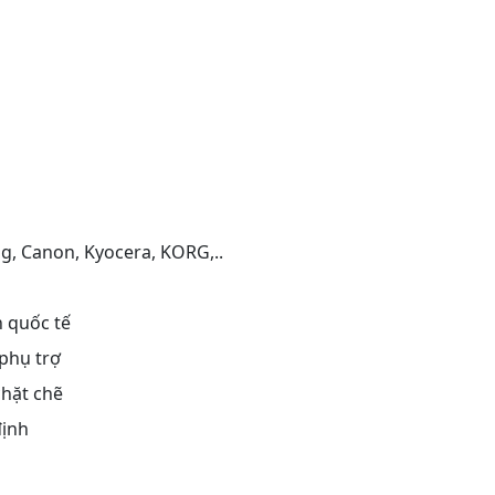
ng, Canon, Kyocera, KORG,..
n quốc tế
phụ trợ
chặt chẽ
định