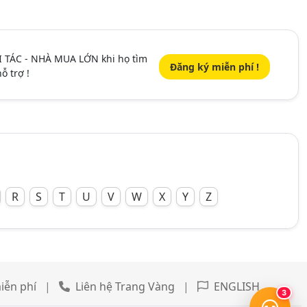
I TÁC - NHÀ MUA LỚN khi họ tìm
Đăng ký miễn phí !
ỗ trợ !
R
S
T
U
V
W
X
Y
Z
iễn phí
|
Liên hệ Trang Vàng
|
ENGLISH
3