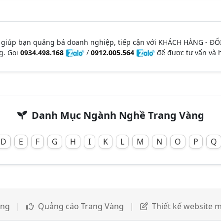
 giúp bạn quảng bá doanh nghiệp, tiếp cận với KHÁCH HÀNG - ĐỐ
g. Gọi
0934.498.168
/
0912.005.564
để được tư vấn và h
Danh Mục Ngành Nghề Trang Vàng
D
E
F
G
H
I
K
L
M
N
O
P
Q
àng
|
Quảng cáo Trang Vàng
|
Thiết kế website m