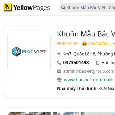
Khuôn Mẫu Bắc Việt - Cô
Công Nghệ Bắc Việt
Khuôn Mẫu Bắc Vi
NHÀ TÀI TRỢ
Km7, Quốc Lộ 18, Phường 
0373501498
Hotlin
admin@bacvietgroup.com
www.bacvietmold.com
Nhà máy Thái Bình
: KCN Gia