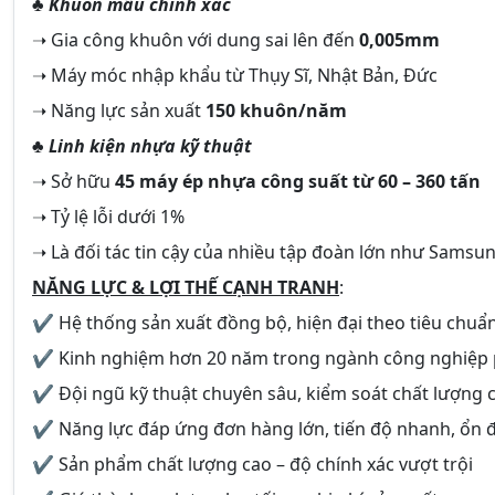
♣
Khuôn mẫu chính xác
➝ Gia công khuôn với dung sai lên đến
0,005mm
➝ Máy móc nhập khẩu từ Thụy Sĩ, Nhật Bản, Đức
➝ Năng lực sản xuất
150 khuôn/năm
♣
Linh kiện nhựa kỹ thuật
➝ Sở hữu
45 máy ép nhựa công suất từ 60 – 360 tấn
➝ Tỷ lệ lỗi dưới 1%
➝ Là đối tác tin cậy của nhiều tập đoàn lớn như Samsu
NĂNG LỰC & LỢI THẾ CẠNH TRANH
:
✔ Hệ thống sản xuất đồng bộ, hiện đại theo tiêu chuẩ
✔ Kinh nghiệm hơn 20 năm trong ngành công nghiệp 
✔ Đội ngũ kỹ thuật chuyên sâu, kiểm soát chất lượng 
✔ Năng lực đáp ứng đơn hàng lớn, tiến độ nhanh, ổn 
✔ Sản phẩm chất lượng cao – độ chính xác vượt trội