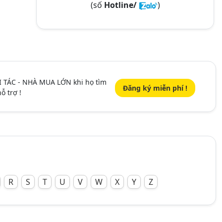
(số
Hotline/
)
I TÁC - NHÀ MUA LỚN khi họ tìm
Đăng ký miễn phí !
ỗ trợ !
R
S
T
U
V
W
X
Y
Z