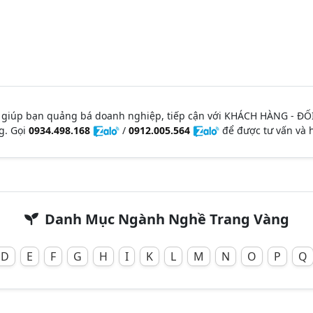
 giúp bạn quảng bá doanh nghiệp, tiếp cận với KHÁCH HÀNG - ĐỐ
g. Gọi
0934.498.168
/
0912.005.564
để được tư vấn và h
Danh Mục Ngành Nghề Trang Vàng
D
E
F
G
H
I
K
L
M
N
O
P
Q