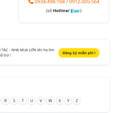
0934.498.168
/
0912.005.564
(số
Hotline/
)
I TÁC - NHÀ MUA LỚN khi họ tìm
Đăng ký miễn phí !
ỗ trợ !
R
S
T
U
V
W
X
Y
Z