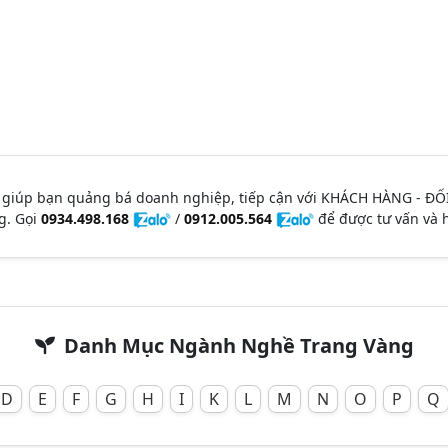
 giúp bạn quảng bá doanh nghiệp, tiếp cận với KHÁCH HÀNG - ĐỐ
g. Gọi
0934.498.168
/
0912.005.564
để được tư vấn và h
Danh Mục Ngành Nghề Trang Vàng
D
E
F
G
H
I
K
L
M
N
O
P
Q