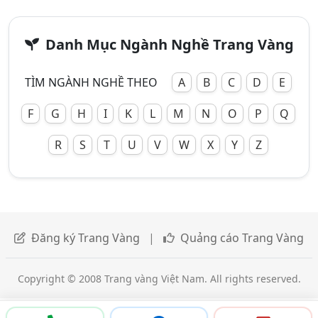
Danh Mục Ngành Nghề Trang Vàng
TÌM NGÀNH NGHỀ THEO
A
B
C
D
E
F
G
H
I
K
L
M
N
O
P
Q
R
S
T
U
V
W
X
Y
Z
Đăng ký Trang Vàng
|
Quảng cáo Trang Vàng
Copyright © 2008 Trang vàng Việt Nam. All rights reserved.