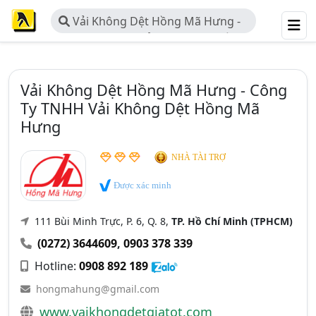
Vải Không Dệt Hồng Mã Hưng -
Công Ty TNHH Vải Không Dệt Hồng
Mã Hưng
Vải Không Dệt Hồng Mã Hưng - Công
Ty TNHH Vải Không Dệt Hồng Mã
Hưng
NHÀ TÀI TRỢ
Được xác minh
111 Bùi Minh Trực, P. 6, Q. 8,
TP. Hồ Chí Minh (TPHCM)
(0272) 3644609
,
0903 378 339
Hotline:
0908 892 189
hongmahung@gmail.com
www.vaikhongdetgiatot.com