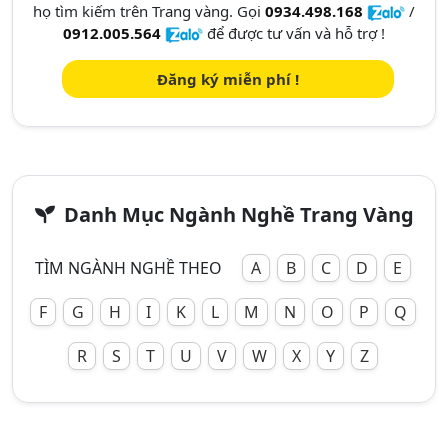
họ tìm kiếm trên Trang vàng. Gọi
0934.498.168
/
0912.005.564
để được tư vấn và hỗ trợ !
Đăng ký miễn phí !
Danh Mục Ngành Nghề Trang Vàng
TÌM NGÀNH NGHỀ THEO
A
B
C
D
E
F
G
H
I
K
L
M
N
O
P
Q
R
S
T
U
V
W
X
Y
Z