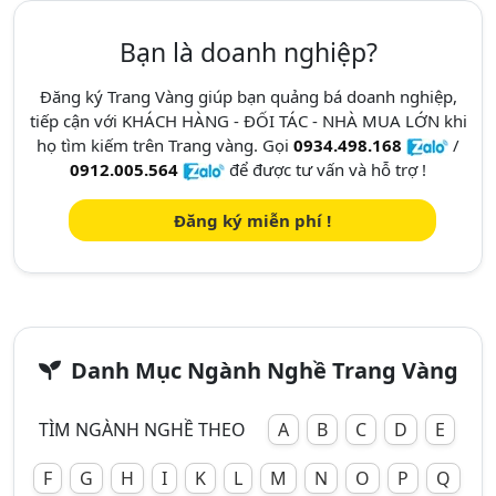
Bạn là doanh nghiệp?
Đăng ký Trang Vàng giúp bạn quảng bá doanh nghiệp,
tiếp cận với KHÁCH HÀNG - ĐỐI TÁC - NHÀ MUA LỚN khi
họ tìm kiếm trên Trang vàng. Gọi
0934.498.168
/
0912.005.564
để được tư vấn và hỗ trợ !
Đăng ký miễn phí !
Danh Mục Ngành Nghề Trang Vàng
TÌM NGÀNH NGHỀ THEO
A
B
C
D
E
F
G
H
I
K
L
M
N
O
P
Q