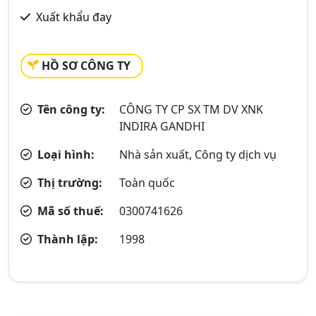
Xuất khẩu đay
HỒ SƠ CÔNG TY
Tên công ty:
CÔNG TY CP SX TM DV XNK
INDIRA GANDHI
Loại hình:
Nhà sản xuất, Công ty dịch vụ
Thị trường:
Toàn quốc
Mã số thuế:
0300741626
Thành lập:
1998