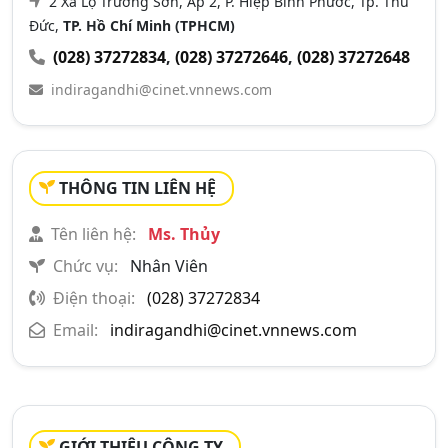
2 Xa Lộ Trường Sơn, Ấp 2, P. Hiệp Bình Phước, Tp. Thủ
Đức,
TP. Hồ Chí Minh (TPHCM)
(028) 37272834
,
(028) 37272646
,
(028) 37272648
indiragandhi@cinet.vnnews.com
THÔNG TIN LIÊN HỆ
Tên liên hệ:
Ms. Thủy
Chức vụ:
Nhân Viên
Điện thoại:
(028) 37272834
Email:
indiragandhi@cinet.vnnews.com
GIỚI THIỆU CÔNG TY