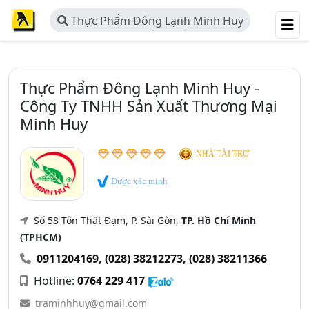
Thực Phẩm Đông Lạnh Minh Huy
- Công Ty TNHH Sản Xuất Thương
Mại Minh Huy
Thực Phẩm Đông Lạnh Minh Huy -
Công Ty TNHH Sản Xuất Thương Mại
Minh Huy
NHÀ TÀI TRỢ
Được xác minh
Số 58 Tôn Thất Đạm, P. Sài Gòn,
TP. Hồ Chí Minh
(TPHCM)
0911204169
,
(028) 38212273
,
(028) 38211366
Hotline:
0764 229 417
traminhhuy@gmail.com