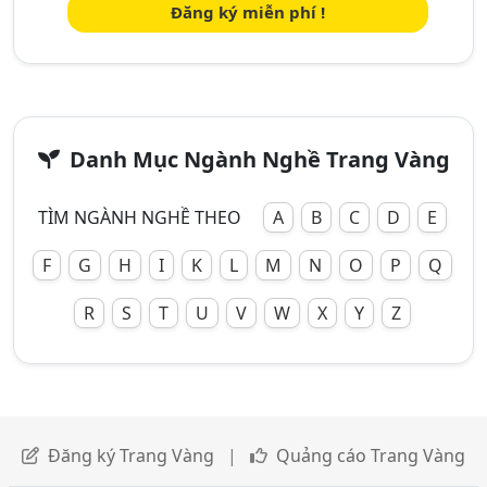
Đăng ký miễn phí !
Danh Mục Ngành Nghề Trang Vàng
TÌM NGÀNH NGHỀ THEO
A
B
C
D
E
F
G
H
I
K
L
M
N
O
P
Q
R
S
T
U
V
W
X
Y
Z
Đăng ký Trang Vàng
|
Quảng cáo Trang Vàng