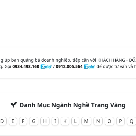
 giúp bạn quảng bá doanh nghiệp, tiếp cận với KHÁCH HÀNG - ĐỐ
g. Gọi
0934.498.168
/
0912.005.564
để được tư vấn và h
Danh Mục Ngành Nghề Trang Vàng
D
E
F
G
H
I
K
L
M
N
O
P
Q