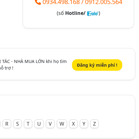
0934.498.168
/
0912.005.564
(số
Hotline/
)
I TÁC - NHÀ MUA LỚN khi họ tìm
Đăng ký miễn phí !
ỗ trợ !
R
S
T
U
V
W
X
Y
Z