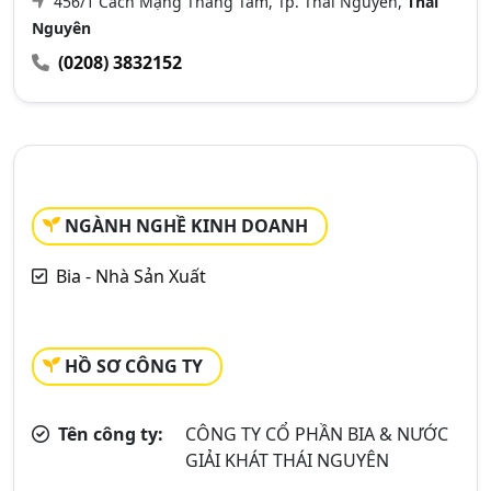
456/1 Cách Mạng Tháng Tám, Tp. Thái Nguyên,
Thái
Nguyên
(0208) 3832152
NGÀNH NGHỀ KINH DOANH
Bia - Nhà Sản Xuất
HỒ SƠ CÔNG TY
Tên công ty:
CÔNG TY CỔ PHẦN BIA & NƯỚC
GIẢI KHÁT THÁI NGUYÊN