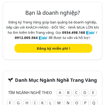
Bạn là doanh nghiệp?
Đăng ký Trang Vàng giúp bạn quảng bá doanh nghiệp,
tiếp cận với KHÁCH HÀNG - ĐỐI TÁC - NHÀ MUA LỚN khi
họ tìm kiếm trên Trang vàng. Gọi
0934.498.168
/
0912.005.564
để được tư vấn và hỗ trợ !
Đăng ký miễn phí !
Danh Mục Ngành Nghề Trang Vàng
TÌM NGÀNH NGHỀ THEO
A
B
C
D
E
F
G
H
I
K
L
M
N
O
P
Q