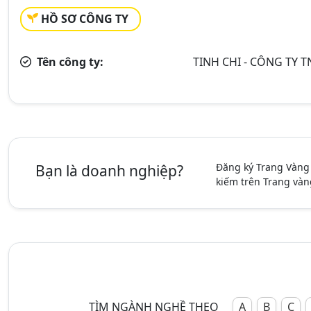
HỒ SƠ CÔNG TY
Tên công ty:
TINH CHI - CÔNG TY 
Đăng ký Trang Vàng
Bạn là doanh nghiệp?
kiếm trên Trang vàn
TÌM NGÀNH NGHỀ THEO
A
B
C