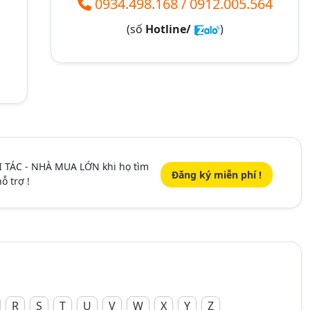
0934.498.168
/
0912.005.564
(số
Hotline/
)
I TÁC - NHÀ MUA LỚN khi họ tìm
Đăng ký miễn phí !
ỗ trợ !
R
S
T
U
V
W
X
Y
Z