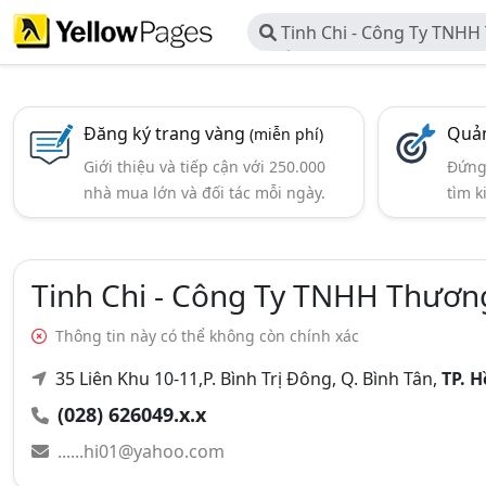
Tinh Chi - Công Ty TNHH
Xuất Tinh Chi
Đăng ký trang vàng
Quản
(miễn phí)
Giới thiệu và tiếp cận với 250.000
Đứng 
nhà mua lớn và đối tác mỗi ngày.
tìm k
Tinh Chi - Công Ty TNHH Thương
Thông tin này có thể không còn chính xác
35 Liên Khu 10-11,P. Bình Trị Đông, Q. Bình Tân,
TP. 
(028) 626049.x.x
......hi01@yahoo.com