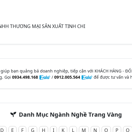
TNHH THƯƠNG MẠI SẢN XUẤT TINH CHI
 giúp bạn quảng bá doanh nghiệp, tiếp cận với KHÁCH HÀNG - ĐỐ
g. Gọi
0934.498.168
/
0912.005.564
để được tư vấn và h
Danh Mục Ngành Nghề Trang Vàng
D
E
F
G
H
I
K
L
M
N
O
P
Q