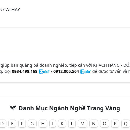
G CATHAY
 giúp bạn quảng bá doanh nghiệp, tiếp cận với KHÁCH HÀNG - ĐỐ
g. Gọi
0934.498.168
/
0912.005.564
để được tư vấn và h
Danh Mục Ngành Nghề Trang Vàng
D
E
F
G
H
I
K
L
M
N
O
P
Q