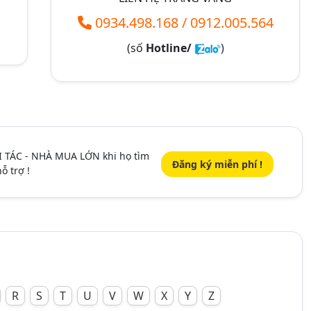
0934.498.168
/
0912.005.564
(số
Hotline/
)
I TÁC - NHÀ MUA LỚN khi họ tìm
Đăng ký miễn phí !
ỗ trợ !
R
S
T
U
V
W
X
Y
Z