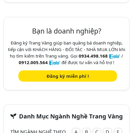
Bạn là doanh nghiệp?
Đăng ký Trang Vàng giúp bạn quảng bá doanh nghiệp,
tiếp cận với KHÁCH HÀNG - ĐỐI TÁC - NHÀ MUA LỚN khi
họ tìm kiếm trên Trang vàng. Gọi
0934.498.168
/
0912.005.564
để được tư vấn và hỗ trợ !
Đăng ký miễn phí !
Danh Mục Ngành Nghề Trang Vàng
TÌM NGÀNH NGHỀ THEO
A
B
C
D
E