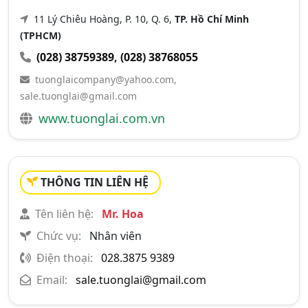
11 Lý Chiêu Hoàng, P. 10, Q. 6,
TP. Hồ Chí Minh
(TPHCM)
(028) 38759389
,
(028) 38768055
tuonglaicompany@yahoo.com
,
sale.tuonglai@gmail.com
www.tuonglai.com.vn
THÔNG TIN LIÊN HỆ
Tên liên hệ:
Mr. Hoa
Chức vụ:
Nhân viên
Điện thoại:
028.3875 9389
Email:
sale.tuonglai@gmail.com