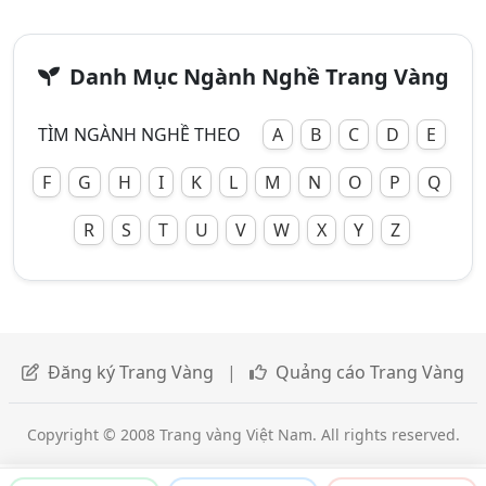
Danh Mục Ngành Nghề Trang Vàng
TÌM NGÀNH NGHỀ THEO
A
B
C
D
E
F
G
H
I
K
L
M
N
O
P
Q
R
S
T
U
V
W
X
Y
Z
Đăng ký Trang Vàng
|
Quảng cáo Trang Vàng
Copyright © 2008 Trang vàng Việt Nam. All rights reserved.