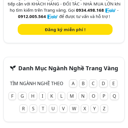
tiếp cận với KHÁCH HÀNG - ĐỐI TÁC - NHÀ MUA LỚN khi
họ tìm kiếm trên Trang vàng. Gọi
0934.498.168
-
0912.005.564
để được tư vấn và hỗ trợ !
Đăng ký miễn phí !
Danh Mục Ngành Nghề Trang Vàng
TÌM NGÀNH NGHỀ THEO
A
B
C
D
E
F
G
H
I
K
L
M
N
O
P
Q
R
S
T
U
V
W
X
Y
Z